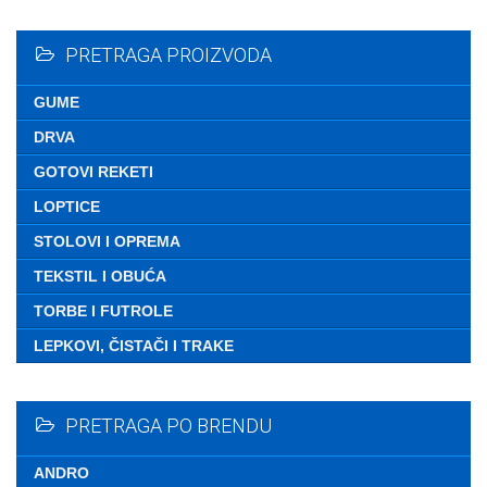
Nemate ni
PRETRAGA PROIZVODA
GUME
DRVA
GOTOVI REKETI
LOPTICE
STOLOVI I OPREMA
TEKSTIL I OBUĆA
TORBE I FUTROLE
LEPKOVI, ČISTAČI I TRAKE
PRETRAGA PO BRENDU
ANDRO