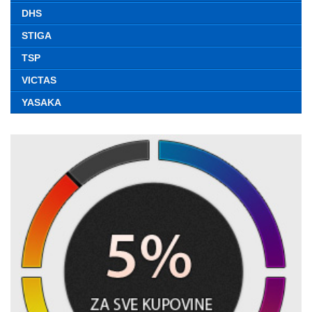
DHS
STIGA
TSP
VICTAS
YASAKA