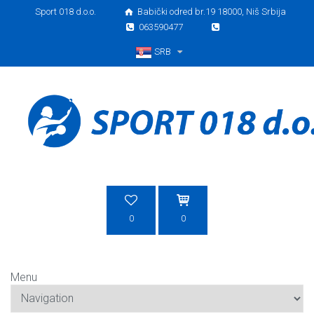
Sport 018 d.o.o.
Babički odred br.19 18000, Niš Srbija
063590477
SRB
Srpski
0
0
Menu