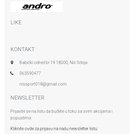
LIKE
KONTAKT
Babički odred br.19 18000, Niš Srbija
063590477
nissport018@gmail.com
NEWSLETTER
Prijavite se na listu da budete u toku sa svim akcijama i
popustima
Kliknite ovde za prijavu na našu newsletter listu