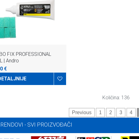
BO FIX PROFESSIONAL
 | Andro
0 €
DETALJNIJE
Količina: 136
Previous
1
2
3
4
BRENDOVI -
SVI PROIZVOĐAČI