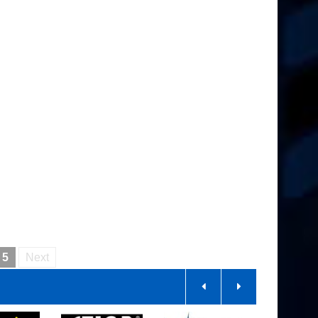
5
Next