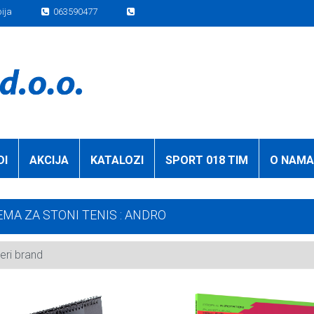
bija
063590477
DI
AKCIJA
KATALOZI
SPORT 018 TIM
O NAMA
MA ZA STONI TENIS : ANDRO