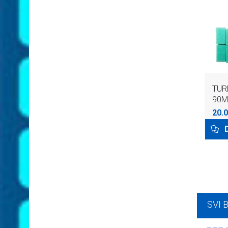
TUR
90ML
20.0
SVI 