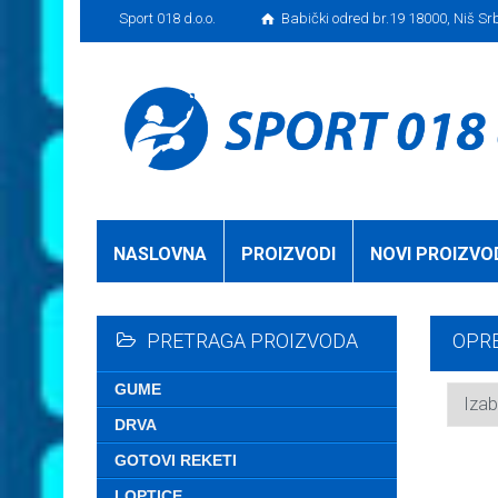
Sport 018 d.o.o.
Babički odred br.19 18000, Niš Sr
NASLOVNA
PROIZVODI
NOVI PROIZVO
PRETRAGA PROIZVODA
OPRE
GUME
DRVA
GOTOVI REKETI
LOPTICE