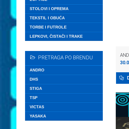
STOLOVI I OPREMA
TEKSTIL I OBUĆA
TORBE I FUTROLE
LEPKOVI, ČISTAČI I TRAKE
AND
PRETRAGA PO BRENDU
30.0
ANDRO
DHS
STIGA
TSP
VICTAS
YASAKA