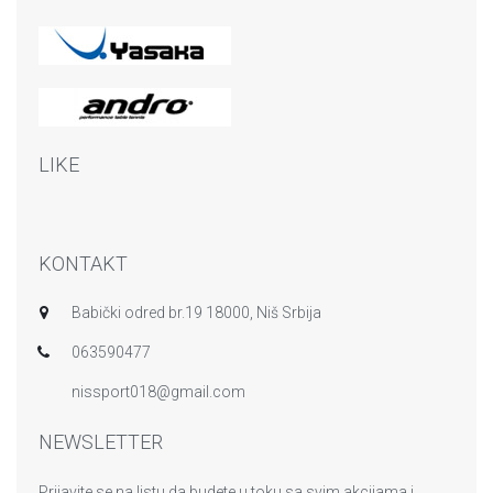
LIKE
KONTAKT
Babički odred br.19 18000, Niš Srbija
063590477
nissport018@gmail.com
NEWSLETTER
Prijavite se na listu da budete u toku sa svim akcijama i