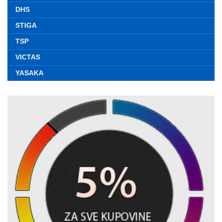
DHS
STIGA
TSP
VICTAS
YASAKA