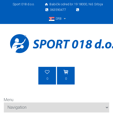
Sport 018 d.o.o.
Babički odred br.19 18000, Niš Srbija
063590477
SRB
Srpski
0
0
Menu