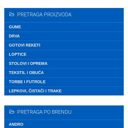
Nemate ni
PRETRAGA PROIZVODA
GUME
DRVA
GOTOVI REKETI
LOPTICE
STOLOVI I OPREMA
TEKSTIL I OBUĆA
TORBE I FUTROLE
LEPKOVI, ČISTAČI I TRAKE
PRETRAGA PO BRENDU
ANDRO