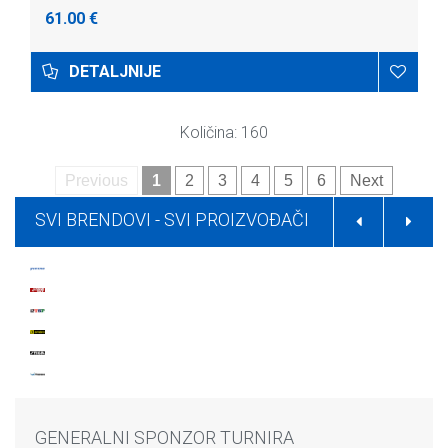
61.00 €
DETALJNIJE
Količina: 160
Previous
1
2
3
4
5
6
Next
SVI BRENDOVI -
SVI PROIZVOĐAČI
GENERALNI SPONZOR TURNIRA