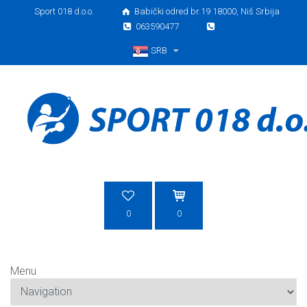
Sport 018 d.o.o.
Babički odred br.19 18000, Niš Srbija
063590477
SRB
Srpski
0
0
Menu