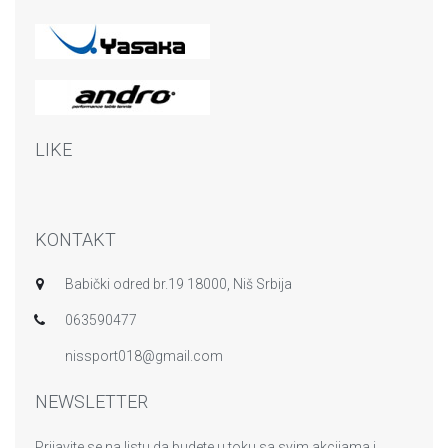
LIKE
KONTAKT
Babički odred br.19 18000, Niš Srbija
063590477
nissport018@gmail.com
NEWSLETTER
Prijavite se na listu da budete u toku sa svim akcijama i