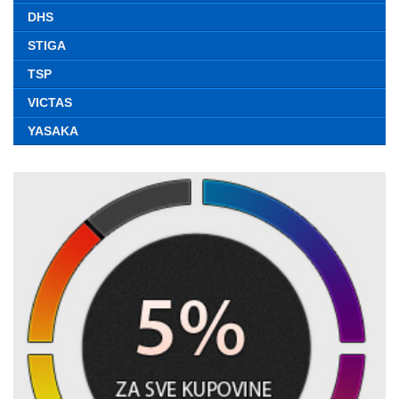
DHS
STIGA
TSP
VICTAS
YASAKA