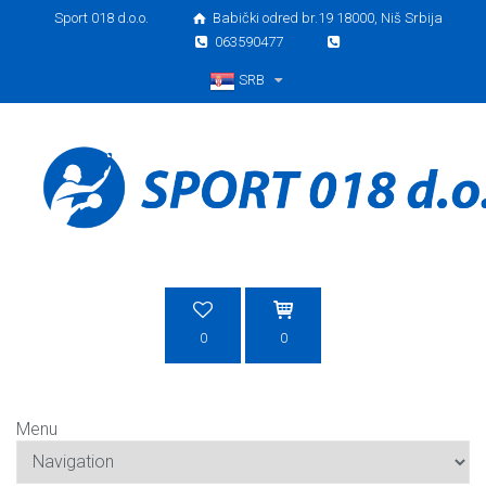
Sport 018 d.o.o.
Babički odred br.19 18000, Niš Srbija
063590477
SRB
Srpski
0
0
Menu