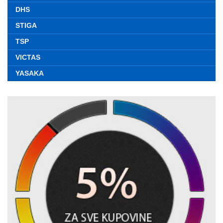
DHS
STIGA
TSP
VICTAS
YASAKA