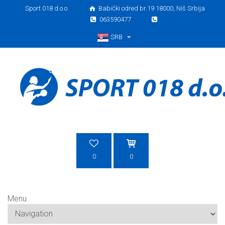
Sport 018 d.o.o.
Babički odred br.19 18000, Niš Srbija
063590477
SRB
Srpski
0
0
Menu