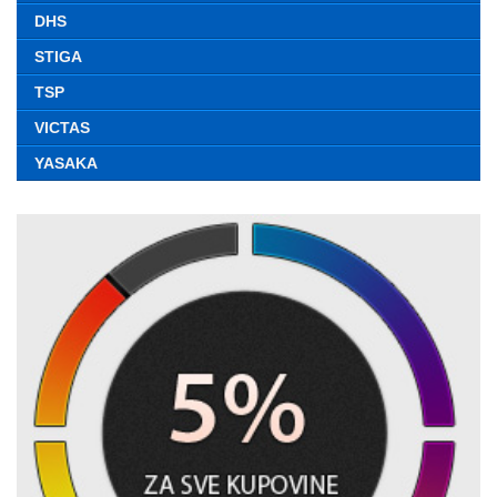
DHS
STIGA
TSP
VICTAS
YASAKA