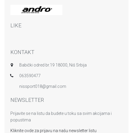
LIKE
KONTAKT
Babički odred br.19 18000, Niš Srbija
063590477
nissport018@gmail.com
NEWSLETTER
Prijavite se na listu da budete u toku sa svim akcijama i
popustima
Kliknite ovde za prijavu na našu newsletter listu