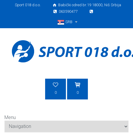
Sport 018 d.o.o.
Babički odred br.19 18000, Niš Srbija
063590477
SRB
Srpski
0
0
Menu