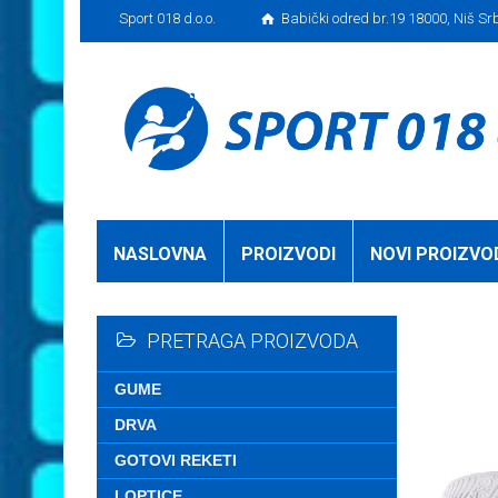
Sport 018 d.o.o.
Babički odred br.19 18000, Niš Sr
NASLOVNA
PROIZVODI
NOVI PROIZVO
PRETRAGA PROIZVODA
GUME
DRVA
GOTOVI REKETI
LOPTICE