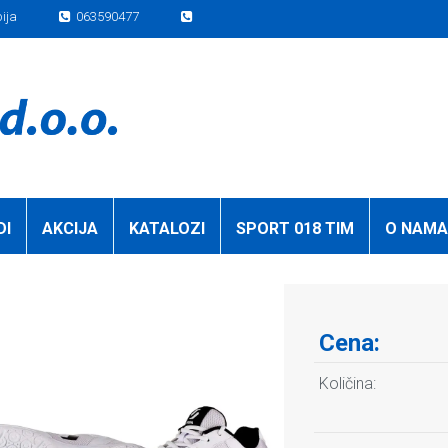
bija
063590477
DI
AKCIJA
KATALOZI
SPORT 018 TIM
O NAMA
Cena:
Količina: