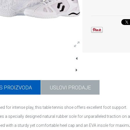
S PROIZVODA
USLOVI PRODAJE
ed for intense play, this table tennis shoe offers excellent foot support.
es a specially designed natural rubber sole for unparalleled traction on 
ed with a sturdy yet comfortable heel cap and an EVA insole for maxi