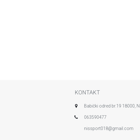
KONTAKT
Babički odred br.19 18000, Ni
063590477
nissport018@gmail.com