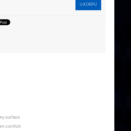
any surface.
mum comfort.