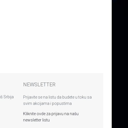
NEWSLETTER
š Srbija
Prijavite se na listu da budete u toku sa
svim akcijama i popustima
Kliknite ovde za prijavu na našu
newsletter listu