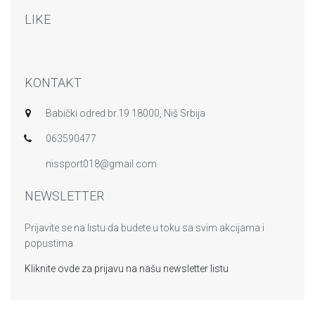
LIKE
KONTAKT
Babički odred br.19 18000, Niš Srbija
063590477
nissport018@gmail.com
NEWSLETTER
Prijavite se na listu da budete u toku sa svim akcijama i
popustima
Kliknite ovde za prijavu na našu newsletter listu