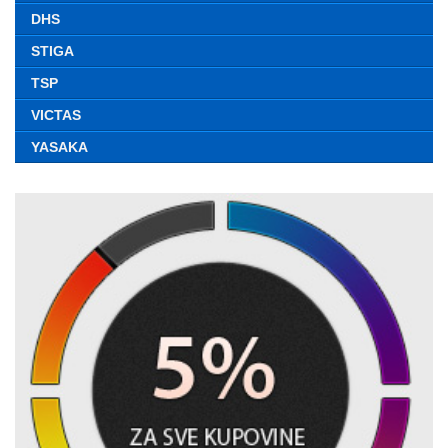
DHS
STIGA
TSP
VICTAS
YASAKA