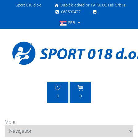
Sport 018 d.o.o.
Babički odred br.19 18000, Niš Srbija
063590477
SRB
Srpski
0
0
Menu