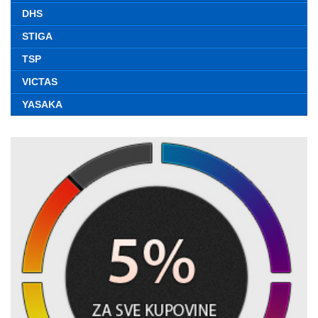
DHS
STIGA
TSP
VICTAS
YASAKA