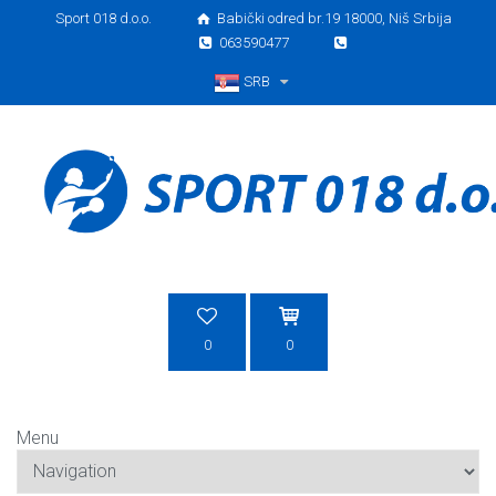
Sport 018 d.o.o.
Babički odred br.19 18000, Niš Srbija
063590477
SRB
Srpski
0
0
Menu