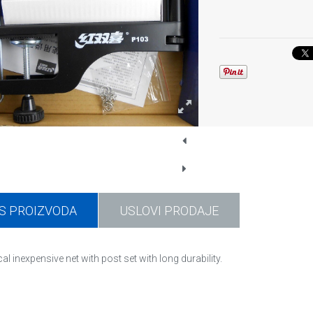
S PROIZVODA
USLOVI PRODAJE
cal inexpensive net with post set with long durability.