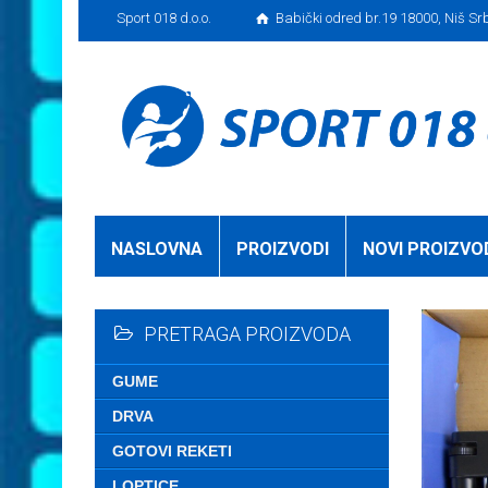
Sport 018 d.o.o.
Babički odred br.19 18000, Niš Sr
NASLOVNA
PROIZVODI
NOVI PROIZVO
PRETRAGA PROIZVODA
GUME
DRVA
GOTOVI REKETI
LOPTICE