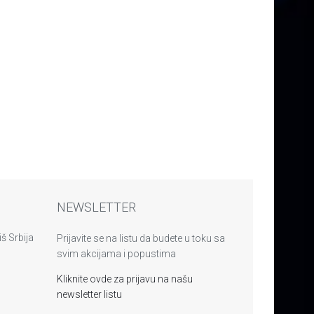
NEWSLETTER
š Srbija
Prijavite se na listu da budete u toku sa
svim akcijama i popustima
Kliknite ovde za prijavu na našu
newsletter listu