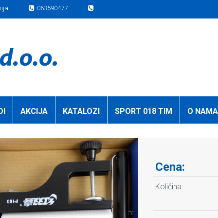
bija
063590477
DI
AKCIJA
KATALOZI
SPORT 018 TIM
O NAMA
Cena:
Količina: