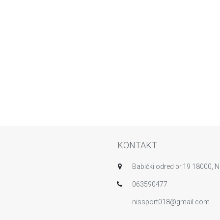
KONTAKT
Babički odred br.19 18000, Ni
063590477
nissport018@gmail.com